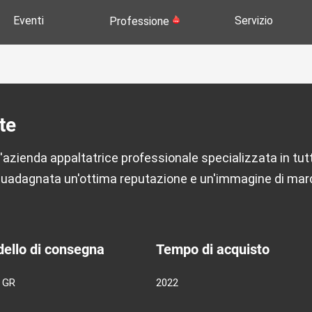
Eventi
Servizio
Professione
te
ienda appaltatrice professionale specializzata in tutti i 
è guadagnata un'ottima reputazione e un'immagine di marc
ello di consegna
Tempo di acquisto
e GR
2022