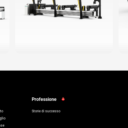
Professione
to
Storie di successo
glio
ase