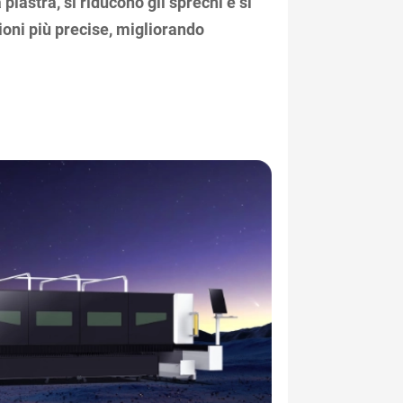
a piastra, si riducono gli sprechi e si
ioni più precise, migliorando