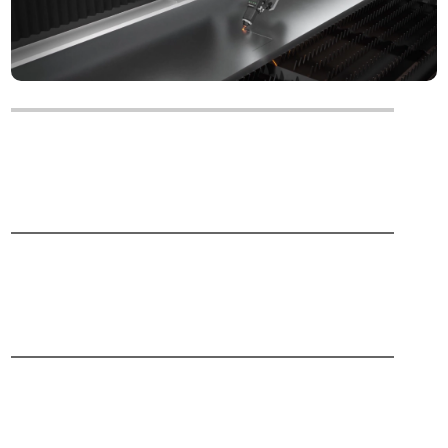
Taglio di rottura
Taglio smussato ± 45 °, una varietà di modanature
smussate contemporaneamente
Protezione AI
Protezione in tempo reale, per garantire una produzione
sicura
Monitoraggio con occhio d'aquila
Monitoraggio intelligente, in tempo reale