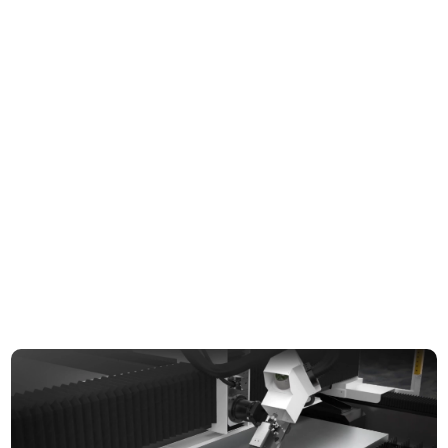
Velocità massima di
80 mm/min
funzionamento
Accelerazione massima
0.8 G
Facoltativo