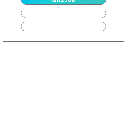
GR3200
GR4000
Potenza
6-60 kW
12100×2550 mm
Area di taglio dritto
16100×2550 mm
20100×2550 mm
11350x1800 mm
Larghezza smussatura
15350x1800 mm
19350x1800 mm
Precisione di posizionamento
0.1 mm